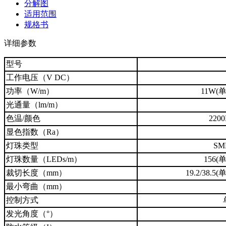
分解图
适用范围
规格书
详细参数
型号
工作电压（V DC）
功率（W/m）
11W(
光通量（lm/m）
色温/颜色
220
显色指数（Ra）
灯珠类型
SMD
灯珠数量（LEDs/m）
156(
裁切长度（mm）
19.2/38
最小弯曲（mm）
控制方式
发光角度（°）