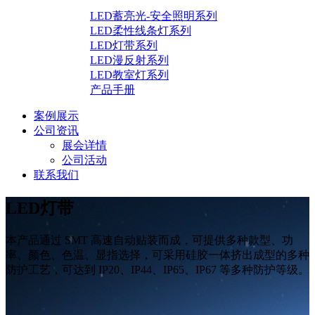
LED蓄亮光-安全照明系列
LED柔性线条灯系列
LED灯带系列
LED漫反射系列
LED教室灯系列
产品手册
案例展示
公司资讯
展会详情
公司活动
联系我们
LED灯带
本产品通过 SMT 高速自动贴装而成，可提供多种款型、功
率、颜色、色温、显指选择，可采用硅胶一体挤出成型的多种
防护工艺，可达到 IP20、IP44、IP65、IP67 等多种防护等级。