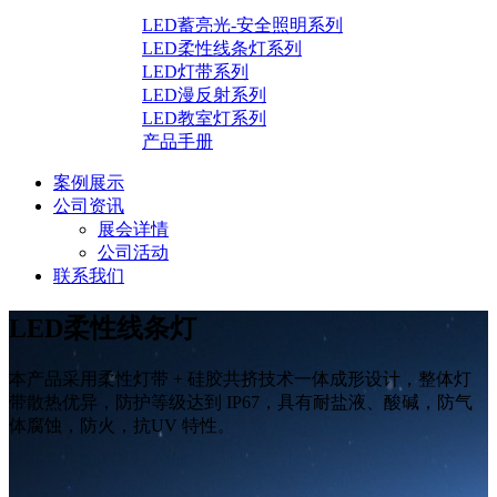
LED蓄亮光-安全照明系列
LED柔性线条灯系列
LED灯带系列
LED漫反射系列
LED教室灯系列
产品手册
案例展示
公司资讯
展会详情
公司活动
联系我们
LED柔性线条灯
本产品采用柔性灯带 + 硅胶共挤技术一体成形设计，整体灯
带散热优异，防护等级达到 IP67，具有耐盐液、酸碱，防气
体腐蚀，防火，抗UV 特性。