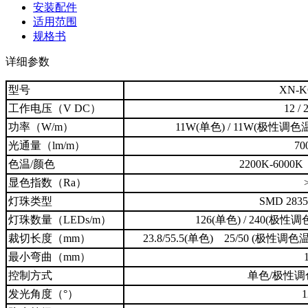
安装配件
适用范围
规格书
详细参数
型号
XN-K
工作电压（V DC）
12 /
功率（W/m）
11W(单色) / 11W(极性调色温) 
光通量（lm/m）
70
色温/颜色
2200K-6000
显色指数（Ra）
灯珠类型
SMD 2835
灯珠数量（LEDs/m）
126(单色) / 240(极性调色
裁切长度（mm）
23.8/55.5(单色) 25/50 (极性调色温)
最小弯曲（mm）
控制方式
单色/极性调
发光角度（°）
1